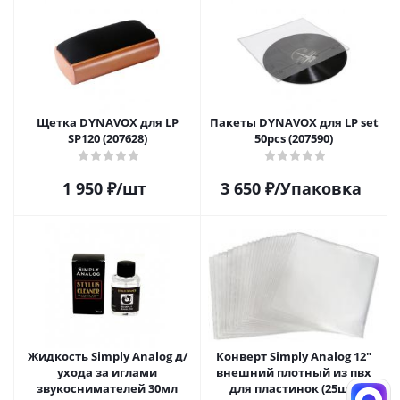
Щетка DYNAVOX для LP
Пакеты DYNAVOX для LP set
SP120 (207628)
50pcs (207590)
1 950
₽
/шт
3 650
₽
/Упаковка
Жидкость Simply Analog д/
Конверт Simply Analog 12"
ухода за иглами
внешний плотный из пвх
звукоснимателей 30мл
для пластинок (25шт)