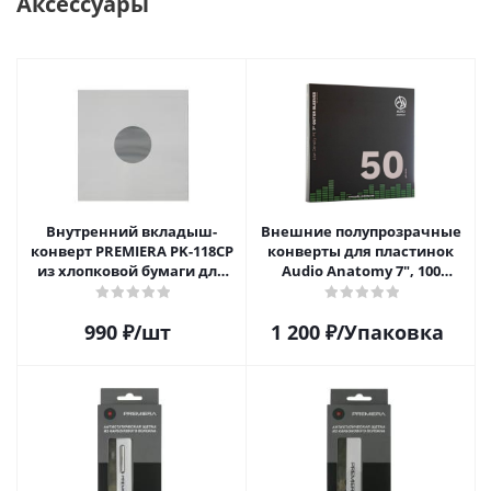
Аксессуары
Внутренний вкладыш-
Внешние полупрозрачные
конверт PREMIERA PK-118CP
конверты для пластинок
из хлопковой бумаги для
Audio Anatomy 7", 100
12" виниловой пластинки 1
микрон, полиэтилен (50 шт)
шт.
990
₽
/шт
1 200
₽
/Упаковка